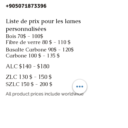
+905071873396
Liste de prix pour les lames
personnalisées
Bois 70$ - 100$
Fibre de verre 80 $ - 110 $
Basalte Carbone 90$ - 120$
Carbone 100 $ - 135 $
ALC $140 - $180
ZLC 130 $ - 150 $
SZLC 150 $ - 200 $
All product prices include worldwide
shipping fees. However, customs
duties are not included in the product
prices. Customs duties may vary
depending on your country, typically
ranging from $2 to $15. In some