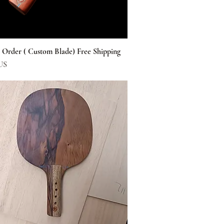
s Order ( Custom Blade) Free Shipping
Aperçu rapide
US