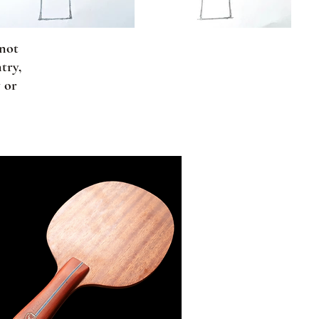
 not
try,
y or