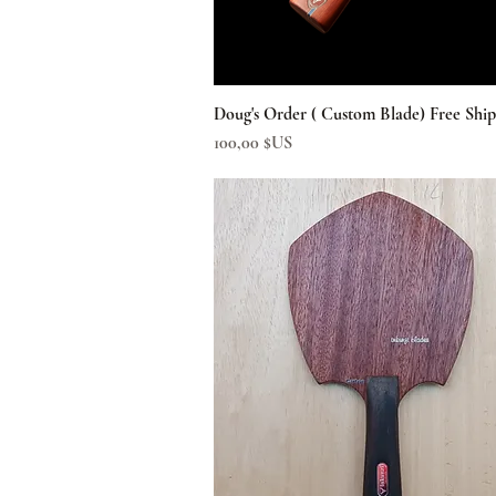
Doug's Order ( Custom Blade) Free Shi
Aperçu rapide
Prix
100,00 $US