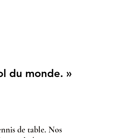
ool du monde. »
ool du monde. »
ennis de table. Nos