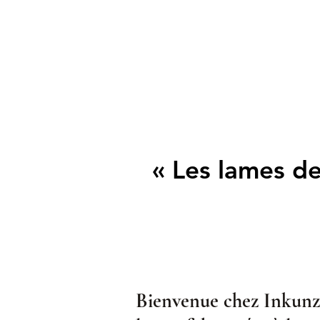
« Les lames de
« Les lames de
Bienvenue chez Inkunzi,