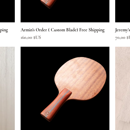
pping
Armin's Order ( Custom Blade) Free Shipping
Aperçu rapide
Jeremy'
Prix
Prix
160,00 $US
70,00 $