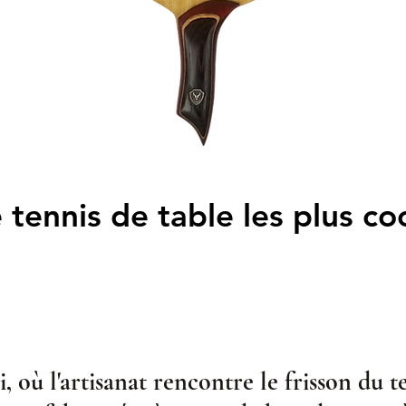
 tennis de table les plus c
 tennis de table les plus c
 où l'artisanat rencontre le frisson du t